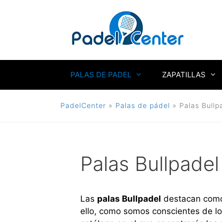
Saltar
al
contenido
PALAS DE PADEL
ZAPATILLAS
PadelCenter
»
Palas de pádel
»
Palas Bullp
Palas Bullpadel
Las
palas Bullpadel
destacan como 
ello, como somos conscientes de l