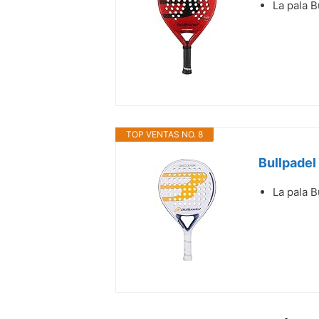
La pala 
TOP VENTAS NO. 8
Bullpadel
La pala B