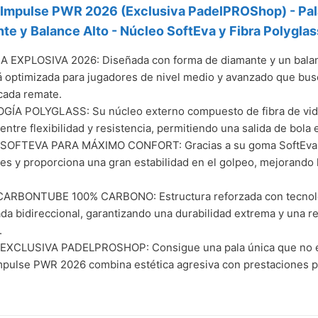
 Impulse PWR 2026 (Exclusiva PadelPROShop) - Pal
te y Balance Alto - Núcleo SoftEva y Fibra Polyglas
 EXPLOSIVA 2026: Diseñada con forma de diamante y un balanc
 optimizada para jugadores de nivel medio y avanzado que busc
 cada remate.
ÍA POLYGLASS: Su núcleo externo compuesto de fibra de vidri
entre flexibilidad y resistencia, permitiendo una salida de bol
OFTEVA PARA MÁXIMO CONFORT: Gracias a su goma SoftEva int
es y proporciona una gran estabilidad en el golpeo, mejorando 
RBONTUBE 100% CARBONO: Estructura reforzada con tecnolog
ada bidireccional, garantizando una durabilidad extrema y una 
.
EXCLUSIVA PADELPROSHOP: Consigue una pala única que no enc
mpulse PWR 2026 combina estética agresiva con prestaciones pr