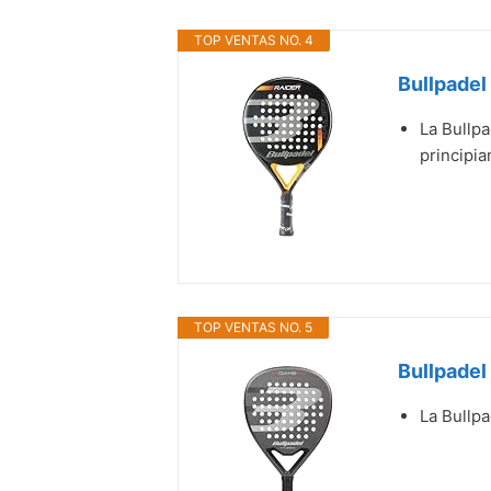
TOP VENTAS NO. 4
Bullpadel
La Bullpa
principia
TOP VENTAS NO. 5
Bullpade
La Bullp