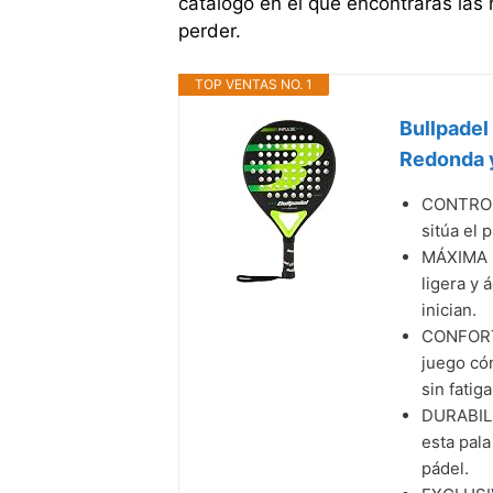
catálogo en el que encontrarás las
perder.
TOP VENTAS NO. 1
Bullpadel
Redonda y
CONTROL 
sitúa el 
MÁXIMA M
ligera y 
inician.
CONFORT 
juego có
sin fatiga
DURABILI
esta pala
pádel.