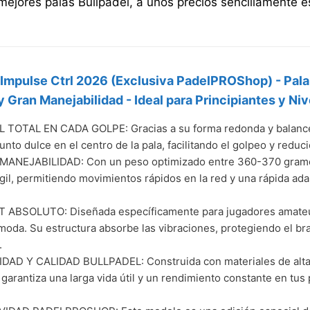
 mejores palas Bullpadel, a unos precios sencillamente 
 Impulse Ctrl 2026 (Exclusiva PadelPROShop) - Pala
 Gran Manejabilidad - Ideal para Principiantes y Ni
TOTAL EN CADA GOLPE: Gracias a su forma redonda y balance 
punto dulce en el centro de la pala, facilitando el golpeo y redu
ANEJABILIDAD: Con un peso optimizado entre 360-370 gramo
ágil, permitiendo movimientos rápidos en la red y una rápida ad
ABSOLUTO: Diseñada específicamente para jugadores amateu
moda. Su estructura absorbe las vibraciones, protegiendo el br
.
DAD Y CALIDAD BULLPADEL: Construida con materiales de alta 
 garantiza una larga vida útil y un rendimiento constante en tu