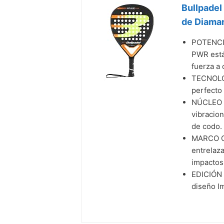
Bullpadel
de Diaman
POTENCIA
PWR está
fuerza a
TECNOLOG
perfecto 
NÚCLEO S
vibracion
de codo.
MARCO CA
entrelaz
impactos
EDICIÓN 
diseño I