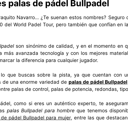
s palas de pádel Bullpadel
Paquito Navarro… ¿Te suenan estos nombres? Seguro qu
 del World Padel Tour, pero también que confían en l
lpadel
son sinónimo de calidad, y en el momento en q
 más avanzada tecnología y con los mejores material
marcar la diferencia para cualquier jugador.
lo que buscas sobre la pista, ya que cuentan con u
os de una enorme variedad de
palas de pádel Bullpadel
 entre palas de control, palas de potencia, redondas, tip
 pádel, como si eres un auténtico experto, te asegu
las
palas Bullpadel para hombre
que tenemos disponibl
 de pádel Bullpadel para mujer
, entre las que destacan